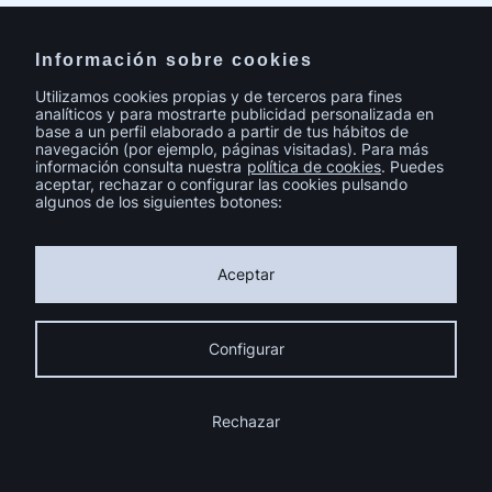
Pinterest
LinkedIn
Información sobre cookies
Utilizamos cookies propias y de terceros para fines
analíticos y para mostrarte publicidad personalizada en
Suscríbete a la Newsletter
base a un perfil elaborado a partir de tus hábitos de
navegación (por ejemplo, páginas visitadas). Para más
información consulta nuestra
política de cookies
. Puedes
aceptar, rechazar o configurar las cookies pulsando
algunos de los siguientes botones:
Aceptar
¿Tienes un proyecto en mente?
Configurar
habla con
Rechazar
nosotros