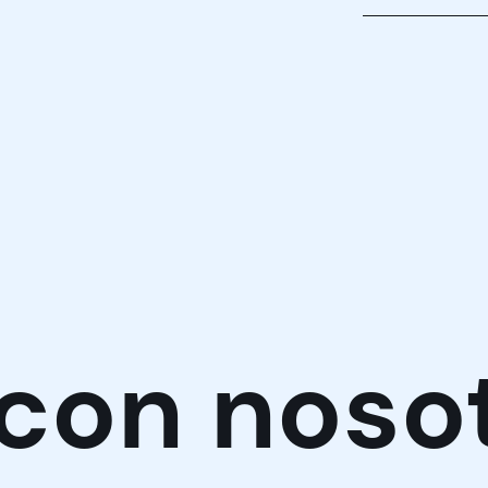
as
política de privacidad*
ibir información comercial, noticias, eventos y servicios de Sutega.*
 con noso