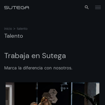
Menú
inicio
talento
Talento
Trabaja
en
Sutega
Nombre*
Marca
la
diferencia
con
nosotros.
Correo*