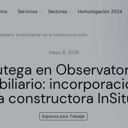
tos
Servicios
Sectores
Homologación 2024
iliario: incorporación de la constructora insitu
mayo 8, 2026
utega en Observator
iliario: incorporac
a constructora InSi
Espacios para Trabajar