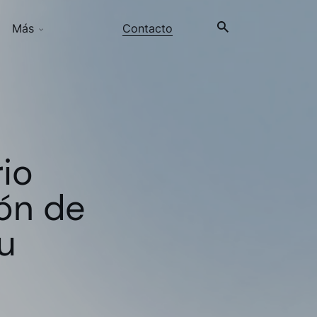
Más
Contacto
io
ión de
tu