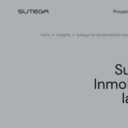
Proyec
inicio
insights
sutega en observatorio inmob
S
Nombre*
Inmob
l
Correo*