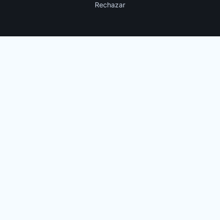
Rechazar
Pinterest
LinkedIn
Suscríbete a la Newsletter
¿Tienes un proyecto en mente?
habla con
nosotros