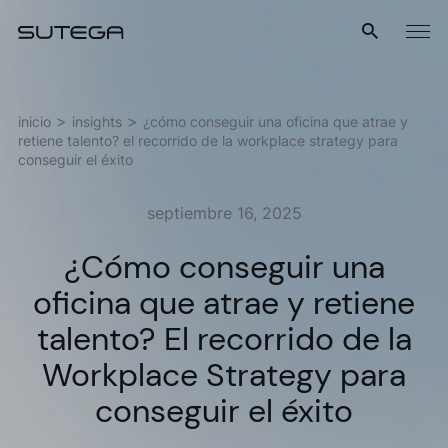
Menú
inicio
insights
¿cómo conseguir una oficina que atrae y
retiene talento? el recorrido de la workplace strategy para
conseguir el éxito
septiembre 16, 2025
¿Cómo conseguir una
Nombre*
oficina que atrae y retiene
talento? El recorrido de la
Workplace Strategy para
Correo*
conseguir el éxito