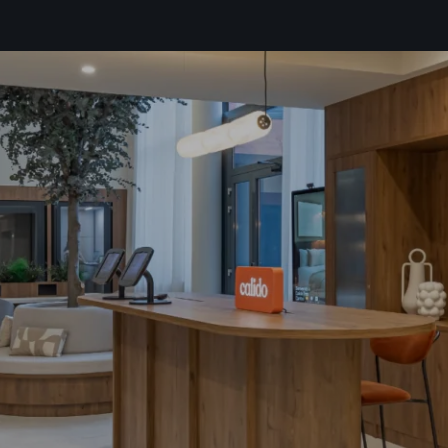
as
política de privacidad*
ibir información comercial, noticias, eventos y servicios de Sutega.*