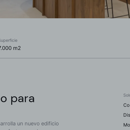
Superficie
7.000 m2
o para
Sol
Co
Dis
rrolla un nuevo edificio
Mob