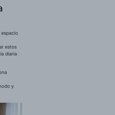
a
 espacio
ar estos
a diaria
zona
ómodo y