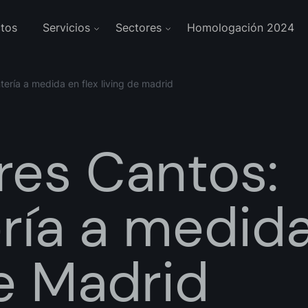
tos
Servicios
Sectores
Homologación 2024
ntería a medida en flex living de madrid
res Cantos:
ría a medida
e Madrid