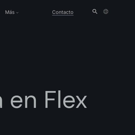
Más
Contacto
 en Flex