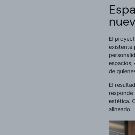
Espa
nuev
El proyec
existente
personalid
espacios, 
de quienes 
El resulta
responde 
estética. 
alineado.