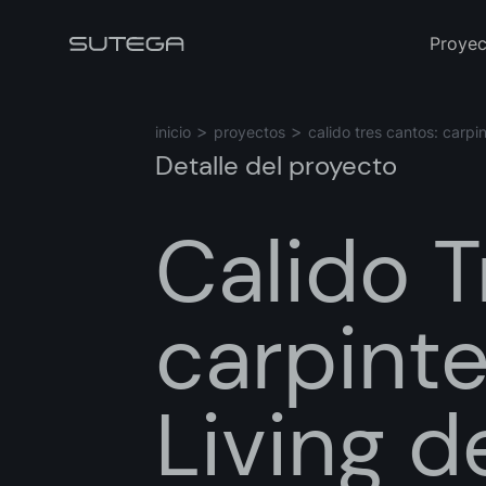
Proyec
inicio
proyectos
calido tres cantos: carpi
Detalle del proyecto
Calido T
Nombre*
carpinte
Correo*
Living d