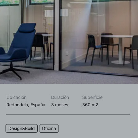
Acepto las
política de privacidad*
Deseo recibir información comercial, noticias, eventos y
servicios de Sutega.*
Ubicación
Duración
Superficie
Redondela, España
3 meses
360 m2
Design&Build
Oficina