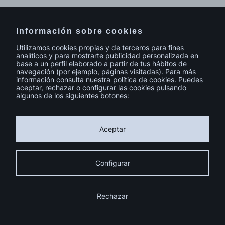
Información sobre cookies
Utilizamos cookies propias y de terceros para fines
analíticos y para mostrarte publicidad personalizada en
base a un perfil elaborado a partir de tus hábitos de
navegación (por ejemplo, páginas visitadas). Para más
información consulta nuestra
política de cookies
. Puedes
aceptar, rechazar o configurar las cookies pulsando
algunos de los siguientes botones:
© sutega.com Todos los derechos reservados.
Política de cookies
Política de privacidad
Aviso legal
Aceptar
Calidad y Medio Ambiente
Catálogo de Homologación 2024
Instalación fotovoltaica FEDER Galicia
Condiciones Generales de Contratación
Compromiso de Igualdad
Configurar
Código ético
Ayuda de la UE a la transformación digital
Política de Cadena de Custodia y Sistema de Diligencia Debida
Programa de Incentivos a la Movilidad Eficiente y Sostenible (MOVES
Rechazar
III)