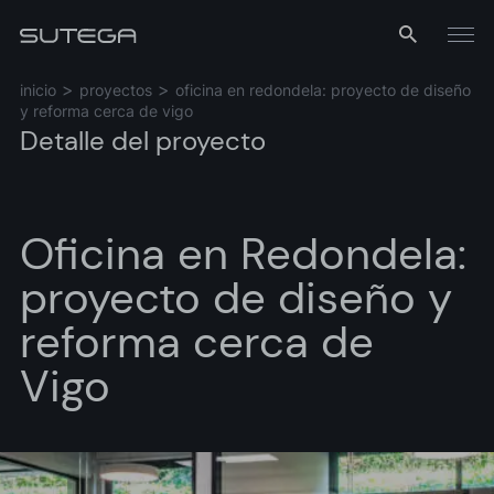
Menú
inicio
proyectos
oficina en redondela: proyecto de diseño
y reforma cerca de vigo
Detalle del proyecto
Oficina en Redondela:
proyecto de diseño y
Nombre*
reforma cerca de
Vigo
Correo*