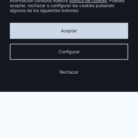
información consulta nuestra
política de cookies
. Puedes
aceptar, rechazar o configurar las cookies pulsando
Ver todo
algunos de los siguientes botones:
Aceptar
Configurar
Facebook
Instagram
Youtube
Rechazar
Pinterest
LinkedIn
Suscríbete a la Newsletter