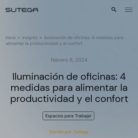
Menú
inicio
insights
iluminación de oficinas: 4 medidas para
alimentar la productividad y el confort
febrero 6, 2024
Iluminación de oficinas: 4
medidas para alimentar la
Nombre*
productividad y el confort
Espacios para Trabajar
Correo*
Escrito por: Sutega