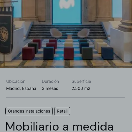
Acepto las
política de privacidad*
Deseo recibir información comercial, noticias, eventos y
servicios de Sutega.*
Ubicación
Duración
Superficie
Madrid, España
3 meses
2.500 m2
Grandes instalaciones
Retail
Mobiliario a medida