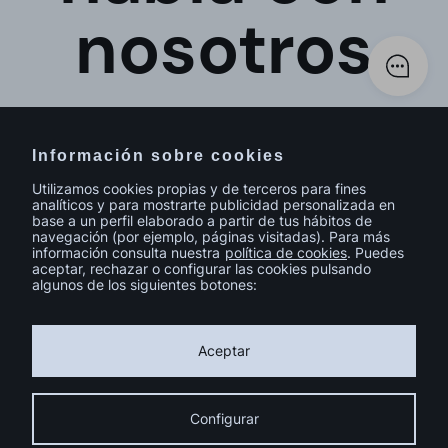
nosotros
Información sobre cookies
Utilizamos cookies propias y de terceros para fines
analíticos y para mostrarte publicidad personalizada en
base a un perfil elaborado a partir de tus hábitos de
navegación (por ejemplo, páginas visitadas). Para más
información consulta nuestra
política de cookies
. Puedes
aceptar, rechazar o configurar las cookies pulsando
algunos de los siguientes botones:
© sutega.com Todos los derechos reservados.
Política de cookies
Política de privacidad
Aviso legal
Aceptar
Calidad y Medio Ambiente
Catálogo de Homologación 2024
Instalación fotovoltaica FEDER Galicia
Condiciones Generales de Contratación
Compromiso de Igualdad
Configurar
Código ético
Ayuda de la UE a la transformación digital