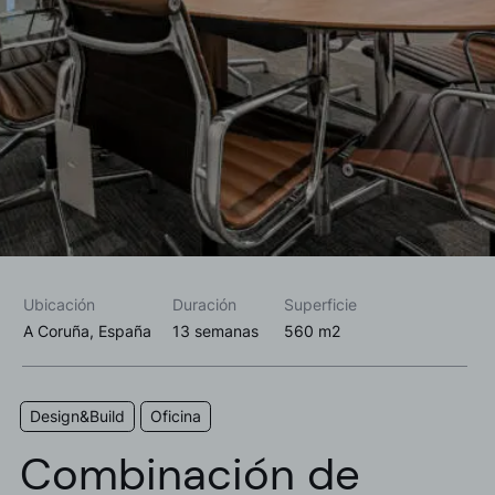
Acepto las
política de privacidad*
Deseo recibir información comercial, noticias, eventos y
servicios de Sutega.*
Ubicación
Duración
Superficie
A Coruña, España
13 semanas
560 m2
Design&Build
Oficina
Combinación de