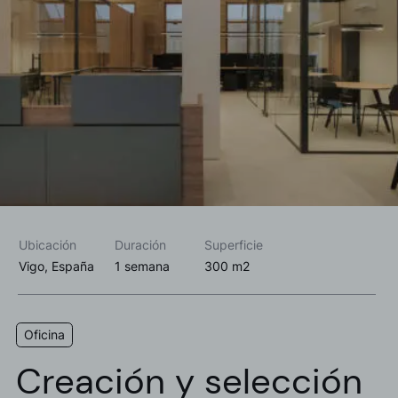
Acepto las
política de privacidad*
Deseo recibir información comercial, noticias, eventos y
servicios de Sutega.*
Ubicación
Duración
Superficie
Vigo, España
1 semana
300 m2
Oficina
Creación y selección