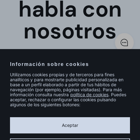
habla con
nosotros
Información sobre cookies
Utilizamos cookies propias y de terceros para fines
analíticos y para mostrarte publicidad personalizada en
base a un perfil elaborado a partir de tus hábitos de
navegación (por ejemplo, páginas visitadas). Para más
información consulta nuestra
política de cookies
. Puedes
aceptar, rechazar o configurar las cookies pulsando
algunos de los siguientes botones:
© sutega.com Todos los derechos reservados.
Política de cookies
Política de privacidad
Aviso legal
Aceptar
Calidad y Medio Ambiente
Catálogo de Homologación 2024
Instalación fotovoltaica FEDER Galicia