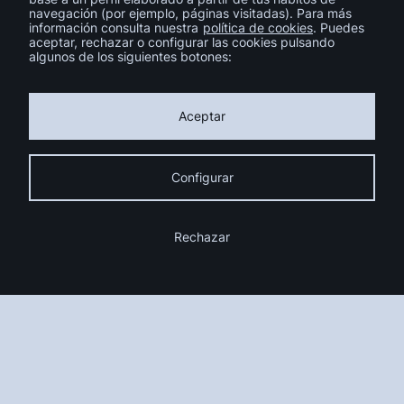
navegación (por ejemplo, páginas visitadas). Para más
Pinterest
LinkedIn
información consulta nuestra
política de cookies
. Puedes
aceptar, rechazar o configurar las cookies pulsando
algunos de los siguientes botones:
Suscríbete a la Newsletter
Aceptar
Configurar
Rechazar
¿Tienes un proyecto en mente?
habla con
nosotros