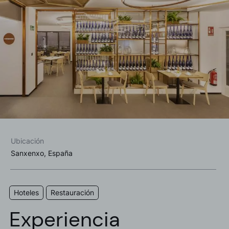
Acepto las
política de privacidad*
Deseo recibir información comercial, noticias, eventos y
servicios de Sutega.*
Ubicación
Sanxenxo, España
Hoteles
Restauración
Experiencia