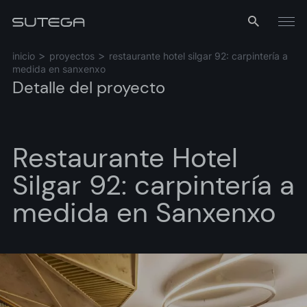
Menú
inicio
proyectos
restaurante hotel silgar 92: carpintería a
medida en sanxenxo
Detalle del proyecto
Restaurante Hotel
Silgar 92: carpintería a
Nombre*
medida en Sanxenxo
Correo*