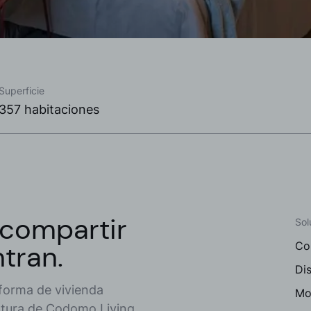
Superficie
357 habitaciones
 compartir
Sol
ntran.
Co
Dis
forma de vivienda
Mob
rtura de Codomo Living