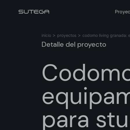
Proyec
inicio
proyectos
codomo living granada: e
Detalle del proyecto
Codomo 
Nombre*
equipam
Correo*
para st