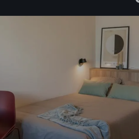
as
política de privacidad*
ibir información comercial, noticias, eventos y servicios de Sutega.*