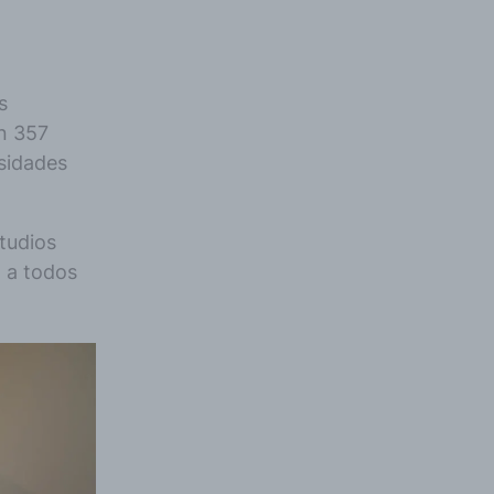
s
on 357
sidades
tudios
 a todos