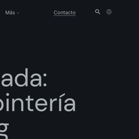
Más
Contacto
ada:
intería
g