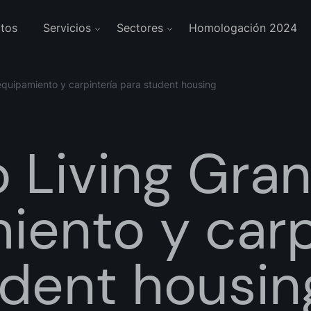
tos
Servicios
Sectores
Homologación 2024
quipamiento y carpintería para student housing
Living Gran
iento y carp
udent housin