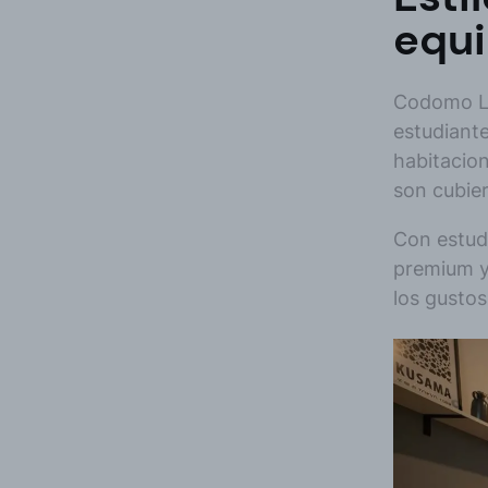
equi
Codomo Liv
estudiant
habitacio
son cubier
Con estudi
premium y
los gustos