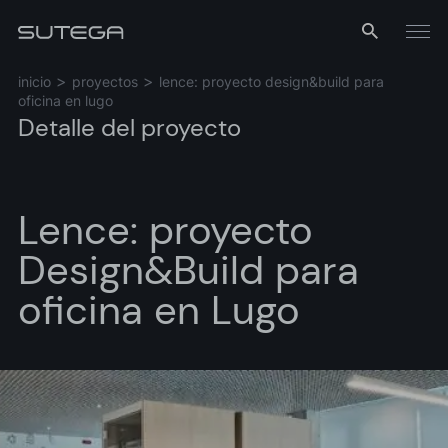
Menú
inicio
proyectos
lence: proyecto design&build para
oficina en lugo
Detalle del proyecto
Lence: proyecto
Design&Build para
Nombre*
oficina en Lugo
Correo*