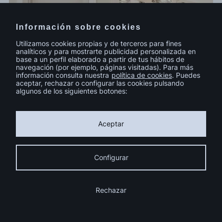
Información sobre cookies
Utilizamos cookies propias y de terceros para fines
analíticos y para mostrarte publicidad personalizada en
base a un perfil elaborado a partir de tus hábitos de
navegación (por ejemplo, páginas visitadas). Para más
información consulta nuestra
política de cookies
. Puedes
aceptar, rechazar o configurar las cookies pulsando
algunos de los siguientes botones:
Resultado: Un espacio que
refleja evolución.
Aceptar
La nueva sede corporativa de Lence se
Configurar
consolida como un entorno de trabajo
contemporáneo, coherente con su cultura y
preparado para su futuro.
Rechazar
El proyecto Design&Build transforma la oficina
en una experiencia alineada con su identidad: un