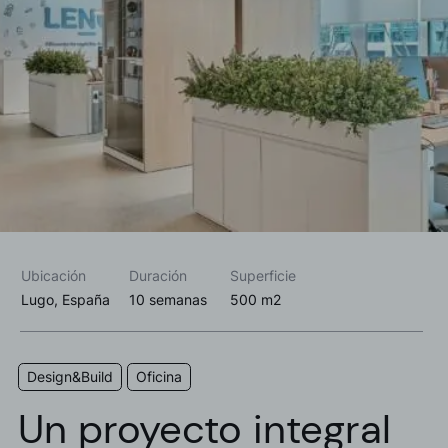
Acepto las
política de privacidad*
Deseo recibir información comercial, noticias, eventos y
servicios de Sutega.*
Ubicación
Duración
Superficie
Lugo, España
10 semanas
500 m2
Design&Build
Oficina
Un proyecto integral