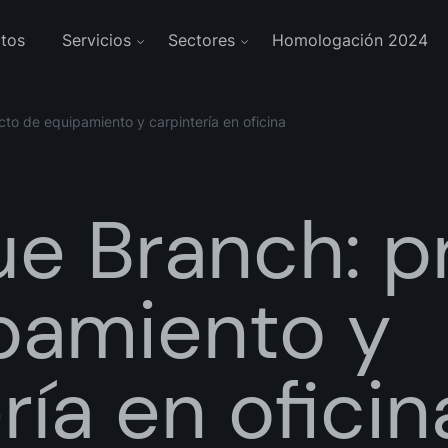
tos
Servicios
Sectores
Homologación 2024
to de equipamiento y carpintería en oficina
ue Branch: p
pamiento y
ría en oficin