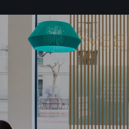
as
política de privacidad*
ibir información comercial, noticias, eventos y servicios de Sutega.*