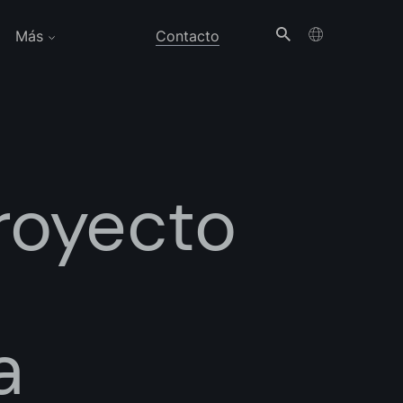
Más
Contacto
royecto
a