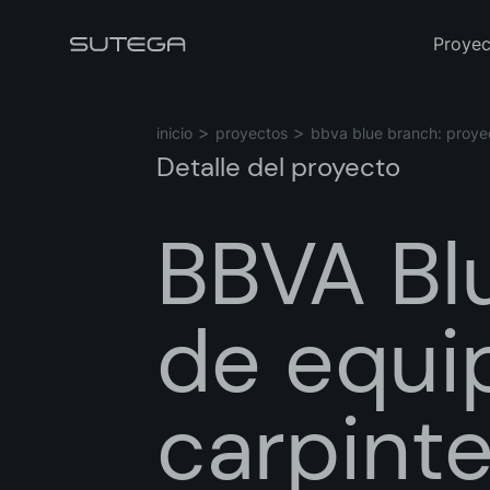
Proyec
inicio
proyectos
bbva blue branch: proyec
Detalle del proyecto
BBVA Bl
Nombre*
de equi
Correo*
carpinte