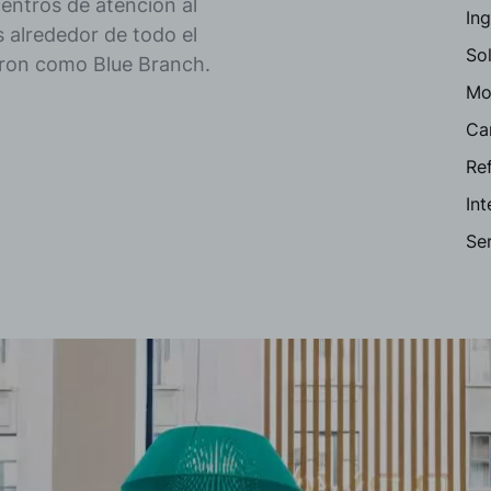
centros de atención al
Ing
 alrededor de todo el
Sol
zaron como Blue Branch.
Mob
Ca
Re
In
Ser