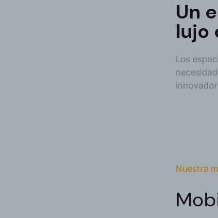
Un e
lujo
Los espaci
necesidade
innovadore
Nuestra m
Mobi